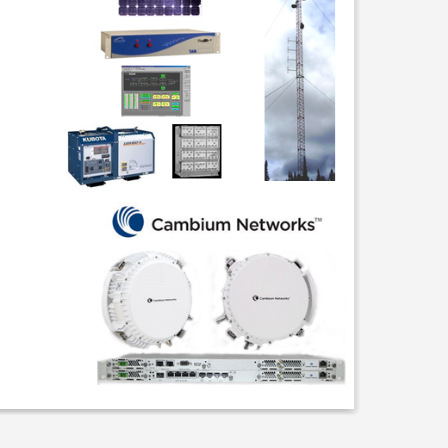
des / Sans-fils
ssibilités qui se rapprochent de la fibre à moindre couts.
VOIR PLUS