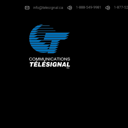
1-888-549-9981
1-877-52
info@telesignal.ca