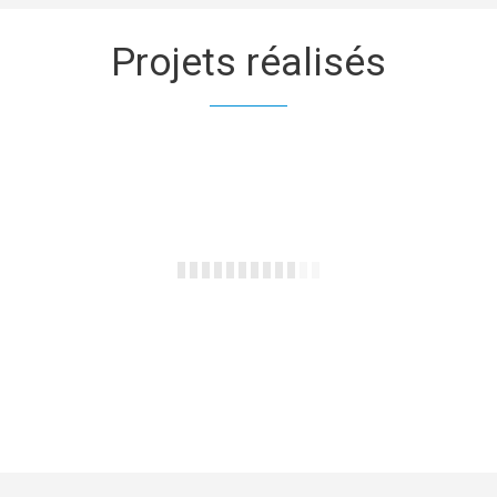
Projets
réalisés
Site de t
Service internet pour
Chibougamau et nord du Lac
St-Jean
Expertise reconnu pour la 
Service internet sans fil haute vitesse pour tout le
secteur Chibougamau et le nord du Lac St-Jean.