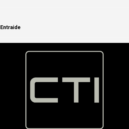
 Entraide
Radioco
Expert en radiocommunication
(radio 