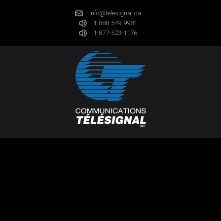
info@telesignal.ca
1-888-549-9981
1-877-523-1176